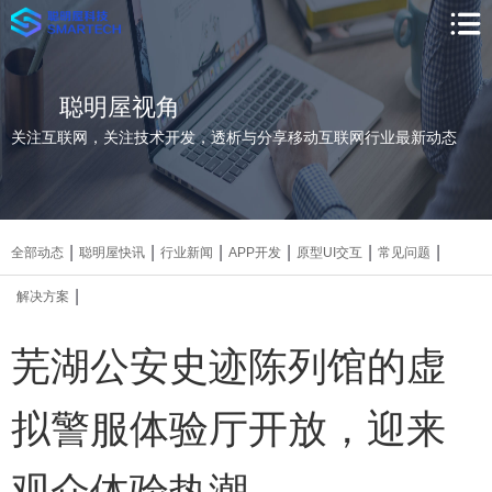
聪明屋视角
关注互联网，关注技术开发，透析与分享移动互联网行业最新动态
|
|
|
|
|
|
全部动态
聪明屋快讯
行业新闻
APP开发
原型UI交互
常见问题
|
解决方案
芜湖公安史迹陈列馆的虚
拟警服体验厅开放，迎来
观众体验热潮