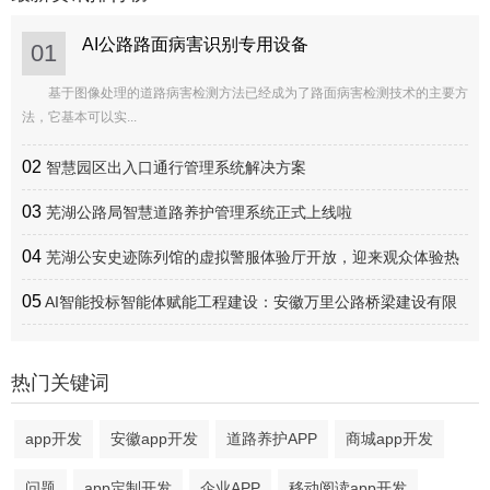
AI公路路面病害识别专用设备
01
基于图像处理的道路病害检测方法已经成为了路面病害检测技术的主要方
法，它基本可以实...
02
智慧园区出入口通行管理系统解决方案
03
芜湖公路局智慧道路养护管理系统正式上线啦
04
芜湖公安史迹陈列馆的虚拟警服体验厅开放，迎来观众体验热
潮
05
AI智能投标智能体赋能工程建设：安徽万里公路桥梁建设有限
公司数字化转型实践
热门关键词
app开发
安徽app开发
道路养护APP
商城app开发
问题
app定制开发
企业APP
移动阅读app开发