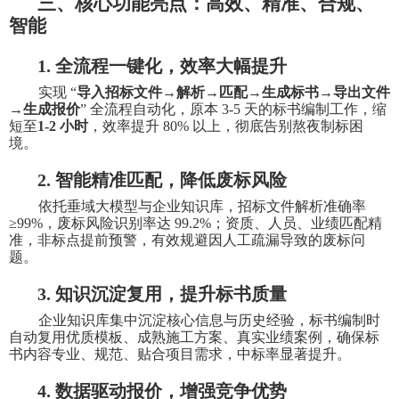
三、核心功能亮点：高效、精准、合规、
智能
1.
全流程一键化，效率大幅提升
实现
“
导入招标文件
→
解析
→
匹配
→
生成标书
→
导出文件
→
生成报价
”
全流程自动化，原本
3-5
天的标书编制工作，缩
短至
1-2
小时
，效率提升
80%
以上，彻底告别熬夜制标困
境。
2.
智能精准匹配，降低废标风险
依托垂域大模型与企业知识库，招标文件解析准确率
≥99%
，废标风险识别率达
99.2%
；资质、人员、业绩匹配精
准，非标点提前预警，有效规避因人工疏漏导致的废标问
题。
3.
知识沉淀复用，提升标书质量
企业知识库集中沉淀核心信息与历史经验，标书编制时
自动复用优质模板、成熟施工方案、真实业绩案例，确保标
书内容专业、规范、贴合项目需求，中标率显著提升。
4.
数据驱动报价，增强竞争优势