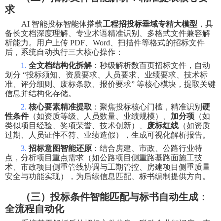
求
AI
智能投标智能体搭载
工程招投标垂域专精大模型
，具
备长文档深度理解、专业术语精准识别、多格式文件兼容解
析能力。用户上传
PDF
、
Word
、扫描件等格式的招标文件
后，系统自动执行三大核心操作：
1.
全文档结构化拆解
：秒级解析数百页招标文件，自动
划分
“
投标须知、资质要求、人员要求、业绩要求、技术标
准、评分细则、废标条款、报价要求
”
等核心模块，提取关键
信息并结构化存储。
2.
核心要素精准提取
：聚焦投标核心门槛，精准识别
硬
性条件
（如资质等级、人员数量、业绩规模）、
加分项
（如
类似项目经验、奖项荣誉、技术创新）、
废标红线
（如资质
过期、人员证件不符、业绩造假），生成可视化解析报告。
3.
招标意图智能还原
：结合房建、市政、公路行业特
点，分析项目重点需求（如公路项目侧重路基路面施工技
术、市政项目侧重管线协调与工期管控、房建项目侧重质量
安全与功能实现），为后续信息匹配、标书编制提供方向。
（三）投标条件智能匹配与标书自动生成：
全流程自动化