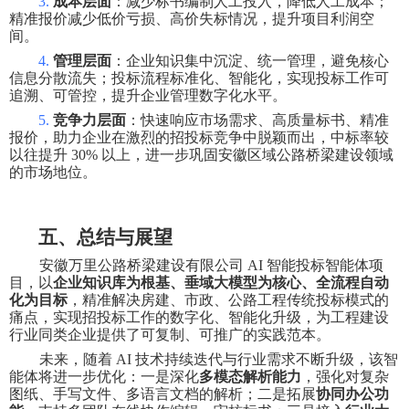
3.
成本层面
：减少标书编制人工投入，降低人工成本；
精准报价减少低价亏损、高价失标情况，提升项目利润空
间。
4.
管理层面
：企业知识集中沉淀、统一管理，避免核心
信息分散流失；投标流程标准化、智能化，实现投标工作可
追溯、可管控，提升企业管理数字化水平。
5.
竞争力层面
：快速响应市场需求、高质量标书、精准
报价，助力企业在激烈的招投标竞争中脱颖而出，中标率较
以往提升
30%
以上，进一步巩固安徽区域公路桥梁建设领域
的市场地位。
五、总结与展望
安徽万里公路桥梁建设有限公司
AI
智能投标智能体项
目，以
企业知识库为根基、垂域大模型为核心、全流程自动
化为目标
，精准解决房建、市政、公路工程传统投标模式的
痛点，实现招投标工作的数字化、智能化升级，为工程建设
行业同类企业提供了可复制、可推广的实践范本。
未来，随着
AI
技术持续迭代与行业需求不断升级，该智
能体将进一步优化：一是深化
多模态解析能力
，强化对复杂
图纸、手写文件、多语言文档的解析；二是拓展
协同办公功