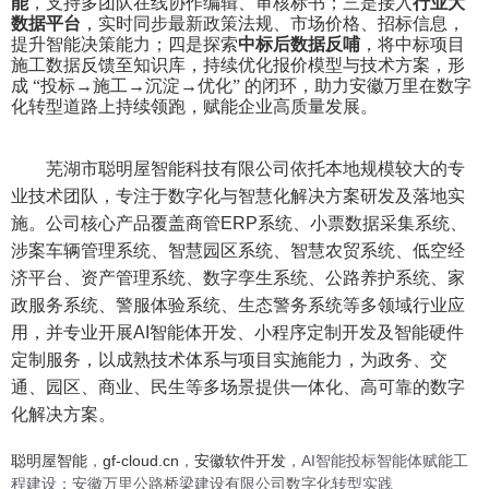
能
，支持多团队在线协作编辑、审核标书；三是接入
行业大
数据平台
，实时同步最新政策法规、市场价格、招标信息，
提升智能决策能力；四是探索
中标后数据反哺
，将中标项目
施工数据反馈至知识库，持续优化报价模型与技术方案，形
成
“
投标
→
施工
→
沉淀
→
优化
”
的闭环，助力安徽万里在数字
化转型道路上持续领跑，赋能企业高质量发展。
芜湖市聪明屋智能科技有限公司
依托本地规模较大的专
业技术团队，专注于数字化与智慧化解决方案研发及落地实
施。公司核心产品覆盖商管ERP系统、小票数据采集系统、
涉案车辆管理系统、智慧园区系统、智慧农贸系统、低空经
济平台、资产管理系统、数字孪生系统、公路养护系统、家
政服务系统、警服体验系统、生态警务系统等多领域行业应
用，并专业开展AI智能体开发、小程序定制开发及智能硬件
定制服务，以成熟技术体系与项目实施能力，为政务、交
通、园区、商业、民生等多场景提供一体化、高可靠的数字
化解决方案。
聪明屋智能
，
gf-cloud.cn
，
安徽软件开发
，AI智能投标智能体赋能工
程建设：安徽万里公路桥梁建设有限公司数字化转型实践