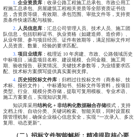
1.
企业资质库
：收录公路工程施工总承包、市政公用工
程施工总承包、房屋建筑工程相关资质等全部资质证书信
息，含资质等级、有效期、承包范围、审批文件等，支持资
质条件快速匹配与核验。
2.
人员信息库
：汇总公司管理人员、技术人员、施工团
队信息，包括职称证书、执业资格（如建造师、造价师）、
从业年限、参与项目经历、证件有效期等，满足招标文件对
人员资质、数量、经验的要求匹配。
3.
项目业绩库
：梳理近
10
年房建、市政、公路领域历史
中标项目，涵盖项目名称、建设规模、合同金额、施工周
期、验收报告、获奖情况、关键技术参数等，为业绩要求匹
配、技术标方案撰写提供真实案例支撑。
4.
历史招投标文件库
：归档过往投标文件（商务标、技
术标、报价文件）、中标通知书、招标文件等资料，按项目
类型、行业、规模分类存储，提取可复用模板、专业术语、
施工方案要点，实现知识复用。
知识库采用
结构化
+
非结构化数据融合存储
模式，支持
文档上传、自动分类、关键词检索、智能关联，同时设置权
限管理机制，确保企业核心信息安全，实现
“
一次录入、多次
复用、动态更新
”
。
（二）招标文件智能解析：精准提取核心要