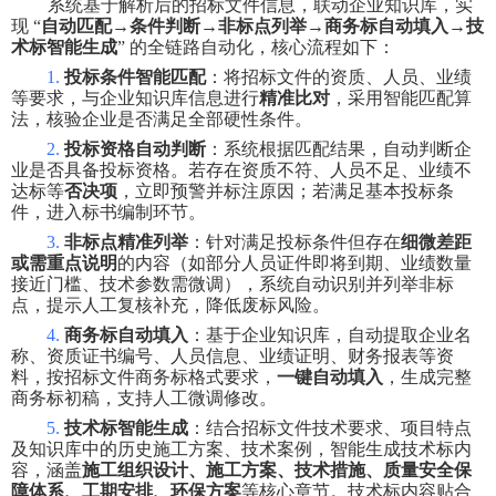
系统基于解析后的招标文件信息，联动企业知识库，实
现
“
自动匹配
→
条件判断
→
非标点列举
→
商务标自动填入
→
技
术标智能生成
”
的全链路自动化，核心流程如下：
1.
投标条件智能匹配
：将招标文件的资质、人员、业绩
等要求，与企业知识库信息进行
精准比对
，采用智能匹配算
法，核验企业是否满足全部硬性条件。
2.
投标资格自动判断
：系统根据匹配结果，自动判断企
业是否具备投标资格。若存在资质不符、人员不足、业绩不
达标等
否决项
，立即预警并标注原因；若满足基本投标条
件，进入标书编制环节。
3.
非标点精准列举
：针对满足投标条件但存在
细微差距
或需重点说明
的内容（如部分人员证件即将到期、业绩数量
接近门槛、技术参数需微调），系统自动识别并列举非标
点，提示人工复核补充，降低废标风险。
4.
商务标自动填入
：基于企业知识库，自动提取企业名
称、资质证书编号、人员信息、业绩证明、财务报表等资
料，按招标文件商务标格式要求，
一键自动填入
，生成完整
商务标初稿，支持人工微调修改。
5.
技术标智能生成
：结合招标文件技术要求、项目特点
及知识库中的历史施工方案、技术案例，智能生成技术标内
容，涵盖
施工组织设计、施工方案、技术措施、质量安全保
障体系、工期安排、环保方案
等核心章节。技术标内容贴合