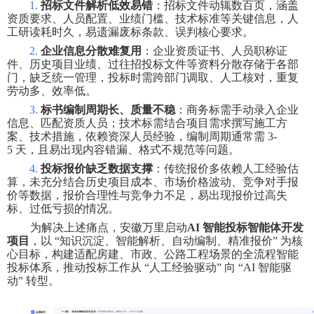
1.
招标文件解析低效易错
：招标文件动辄数百页，涵盖
资质要求、人员配置、业绩门槛、技术标准等关键信息，人
工研读耗时久，易遗漏废标条款、误判核心要求。
2.
企业信息分散难复用
：企业资质证书、人员职称证
件、历史项目业绩、过往招投标文件等资料分散存储于各部
门，缺乏统一管理，投标时需跨部门调取、人工核对，重复
劳动多、效率低。
3.
标书编制周期长、质量不稳
：商务标需手动录入企业
信息、匹配资质人员；技术标需结合项目需求撰写施工方
案、技术措施，依赖资深人员经验，编制周期通常需
3-
5
天，且易出现内容错漏、格式不规范等问题。
4.
投标报价缺乏数据支撑
：传统报价多依赖人工经验估
算，未充分结合历史项目成本、市场价格波动、竞争对手报
价等数据，报价合理性与竞争力不足，易出现报价过高失
标、过低亏损的情况。
为解决上述痛点，安徽万里启动
AI
智能投标智能体开发
项目
，以
“
知识沉淀、智能解析、自动编制、精准报价
”
为核
心目标，构建适配房建、市政、公路工程场景的全流程智能
投标体系，推动投标工作从
“
人工经验驱动
”
向
“AI
智能驱
动
”
转型。