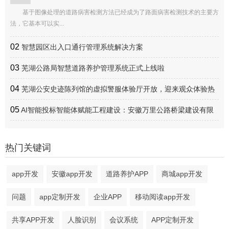
基于图像处理的道路病害检测方法已经成为了路面病害检测技术的主要方
法，它基本可以实...
02
智慧园区出入口通行管理系统解决方案
03
芜湖公路局智慧道路养护管理系统正式上线啦
04
芜湖公安史迹陈列馆的虚拟警服体验厅开放，迎来观众体验热
潮
05
AI智能投标智能体赋能工程建设：安徽万里公路桥梁建设有限
公司数字化转型实践
热门关键词
app开发
安徽app开发
道路养护APP
商城app开发
问题
app定制开发
企业APP
移动阅读app开发
共享APP开发
人脸识别
会议系统
APP定制开发